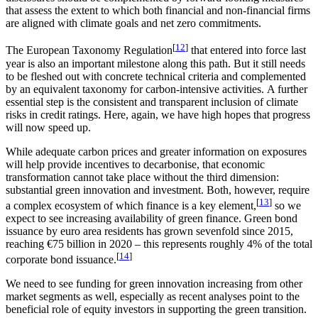
that assess the extent to which both financial and non-financial firms
are aligned with climate goals and net zero commitments.
[
12
]
The European Taxonomy Regulation
that entered into force last
year is also an important milestone along this path. But it still needs
to be fleshed out with concrete technical criteria and complemented
by an equivalent taxonomy for carbon-intensive activities. A further
essential step is the consistent and transparent inclusion of climate
risks in credit ratings. Here, again, we have high hopes that progress
will now speed up.
While adequate carbon prices and greater information on exposures
will help provide incentives to decarbonise, that economic
transformation cannot take place without the third dimension:
substantial green innovation and investment. Both, however, require
[
13
]
a complex ecosystem of which finance is a key element,
so we
expect to see increasing availability of green finance. Green bond
issuance by euro area residents has grown sevenfold since 2015,
reaching €75 billion in 2020 – this represents roughly 4% of the total
[
14
]
corporate bond issuance.
We need to see funding for green innovation increasing from other
market segments as well, especially as recent analyses point to the
beneficial role of equity investors in supporting the green transition.