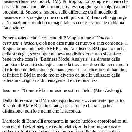
business (business model, BM). Purtroppo, non sempre è chiaro che
cosa si intenda con tale termine, cosa esso aggiunga (o tolga) a quelli
preesistenti. Spesso si ragiona sulle differenze tra il modello di
business e la strategia (i due concetti più simili); Baravelli aggiunge
all’equazione il modello manageriale, su cui giustamente richiama
l’attenzione.
Porter sostiene che il concetto di BM appartiene all’
Internet
destructive lexicon,
cioè non dice nulla di nuovo e anzi confonde. Il
Regulator include nello SREP tanto l’analisi del BM quanto quella
della strategia, senza operare nessuna distinzione; non si capisce
bene in che cosa la “Business Model Analysis” sia diversa dalla
tradizionale analisi strategica come la troviamo descritta nei manuali
di riferimento dello strategic management. La letteratura di banking
definisce il BM in modo molto diverso da quello utilizzato dalla
letteratura originaria di management e di e-business.
Insomma: “Grande è la confusione sotto il cielo” (Mao Zedong).
Dalla differenza tra BM e strategia discende ovviamente quella tra
Rischio di BM e Rischio strategico; se non è chiara la prima
distinzione, non lo è nemmeno la seconda.
L’articolo di Baravelli argomenta in modo lucido e approfondito sui
concetti di BM, strategia e rischi relativi, sulla loro importanza e
sulle relazioni tra gli stessi. In gran parte condivido ciò che dice