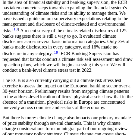
In the area of financial stability and banking supervision, the ECB
has taken concrete steps towards expanding the financial system’s
understanding of climate risks and its ability to manage them. We
have issued a guide on our supervisory expectations relating to the
management and disclosure of climate-related and environmental
[
18
]
risks.
A recent survey of the climate-related disclosures of 125
banks suggests there is still a way to go. It evaluated climate
disclosures across several basic information categories. Only 3% of
banks made disclosures in every category, and 16% made no
[
19
]
disclosure in any category.
ECB Banking Supervision has
requested that banks conduct a climate risk self-assessment and draw
up action plans, which we will begin assessing this year. We will
conduct a bank-level climate stress test in 2022.
The ECB is also currently carrying out a climate risk stress test
exercise to assess the impact on the European banking sector over a
30-year horizon. Preliminary results from mapping climate patterns
to the address-level location of firms’ physical assets show that in the
absence of a transition, physical risks in Europe are concentrated
unevenly across countries and sectors of the economy.
But there is more: climate change also impacts our primary mandate
of price stability through several channels. This is why climate
change considerations form an integral part of our ongoing review
of our monetary policy strategy. Climate change can create short-