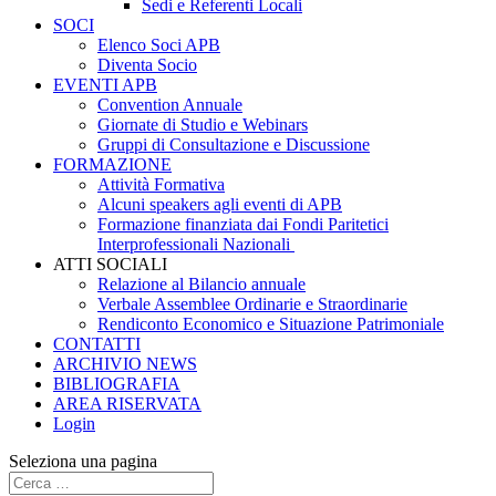
Sedi e Referenti Locali
SOCI
Elenco Soci APB
Diventa Socio
EVENTI APB
Convention Annuale
Giornate di Studio e Webinars
Gruppi di Consultazione e Discussione
FORMAZIONE
Attività Formativa
Alcuni speakers agli eventi di APB
Formazione finanziata dai Fondi Paritetici
Interprofessionali Nazionali
ATTI SOCIALI
Relazione al Bilancio annuale
Verbale Assemblee Ordinarie e Straordinarie
Rendiconto Economico e Situazione Patrimoniale
CONTATTI
ARCHIVIO NEWS
BIBLIOGRAFIA
AREA RISERVATA
Login
Seleziona una pagina