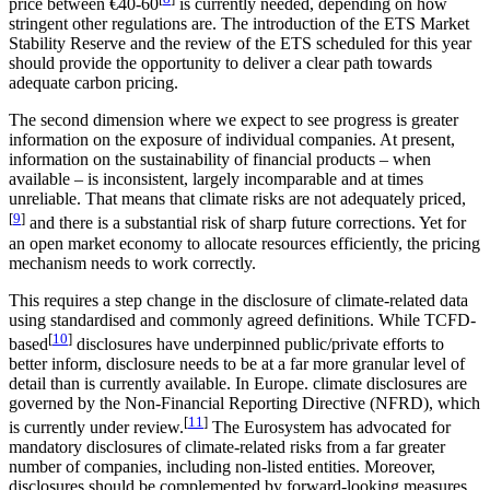
price between €40-60
is currently needed, depending on how
stringent other regulations are. The introduction of the ETS Market
Stability Reserve and the review of the ETS scheduled for this year
should provide the opportunity to deliver a clear path towards
adequate carbon pricing.
The second dimension where we expect to see progress is greater
information on the exposure of individual companies. At present,
information on the sustainability of financial products – when
available – is inconsistent, largely incomparable and at times
unreliable. That means that climate risks are not adequately priced,
[
9
]
and there is a substantial risk of sharp future corrections. Yet for
an open market economy to allocate resources efficiently, the pricing
mechanism needs to work correctly.
This requires a step change in the disclosure of climate-related data
using standardised and commonly agreed definitions. While TCFD-
[
10
]
based
disclosures have underpinned public/private efforts to
better inform, disclosure needs to be at a far more granular level of
detail than is currently available. In Europe. climate disclosures are
governed by the Non-Financial Reporting Directive (NFRD), which
[
11
]
is currently under review.
The Eurosystem has advocated for
mandatory disclosures of climate-related risks from a far greater
number of companies, including non-listed entities. Moreover,
disclosures should be complemented by forward-looking measures