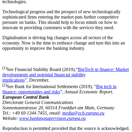
technologies.
Technological progress and the prospect of new technologically
sophisticated firms entering the market puts further competitive
pressure on banks. This should help to focus minds on how to
innovate in providing customers with the services they need.
Digitalisation is driving big changes across all sectors of the
economy. Now is the time to embrace change and turn this into an
opportunity to improve the banking industry.
[1]
See Financial Stability Board (2019),“
BigTech in finance: Market
developments and potential financial stability
implications
”
,
December.
[2]
See Bank for International Settlements (2019), “
Big tech in
finance: opportunities and risks
”,
Annual Economic Report
.
European Central Bank
Directorate General Communications
Sonnemannstrasse 20, 60314 Frankfurt am Main, Germany
Tel.: +49 69 1344 7455, email:
media@ecb.europa.eu
Website:
www.bankingsupervision.europa.eu
Reproduction is permitted provided that the source is acknowledged.