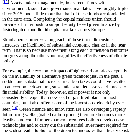
[
15
]
Assets under management by investment funds with
environmental, social and governance mandates have roughly tripled
since 2015, and a little more than half of these funds are domiciled
in the euro area. Completing the capital markets union should
provide a further push to support equity-based green finance by
fostering deep and liquid capital markets across Europe.
Simultaneous progress along each of these three dimensions
increases the likelihood of substantial economic change in the near
term. That is so because movement along each dimension reinforces
progress along the others and magnifies the effectiveness of climate
policy.
For example, the economic impact of higher carbon prices depends
on the availability of alternative green technologies. In the past, a
sudden and substantial increase in carbon taxes could have resulted
in an economic downturn, substantial stranded assets and threats to
financial stability. Today, however, solar power is not only
consistently cheaper than new coal or gas-fired plants in most
countries, but it also offers some of the lowest cost electricity ever
[
16
]
seen.
Green finance and innovation are also developing rapidly.
Introducing well-signalled carbon pricing therefore becomes more
feasible and could further sharpen incentives both to develop new
technologies and to carry out the substantial investment required for
the widespread adoption of the green technologies that already exist.