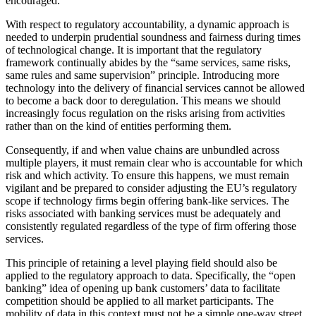
encouraged.
With respect to regulatory accountability, a dynamic approach is
needed to underpin prudential soundness and fairness during times
of technological change. It is important that the regulatory
framework continually abides by the “same services, same risks,
same rules and same supervision” principle. Introducing more
technology into the delivery of financial services cannot be allowed
to become a back door to deregulation. This means we should
increasingly focus regulation on the risks arising from activities
rather than on the kind of entities performing them.
Consequently, if and when value chains are unbundled across
multiple players, it must remain clear who is accountable for which
risk and which activity. To ensure this happens, we must remain
vigilant and be prepared to consider adjusting the EU’s regulatory
scope if technology firms begin offering bank-like services. The
risks associated with banking services must be adequately and
consistently regulated regardless of the type of firm offering those
services.
This principle of retaining a level playing field should also be
applied to the regulatory approach to data. Specifically, the “open
banking” idea of opening up bank customers’ data to facilitate
competition should be applied to all market participants. The
mobility of data in this context must not be a simple one-way street