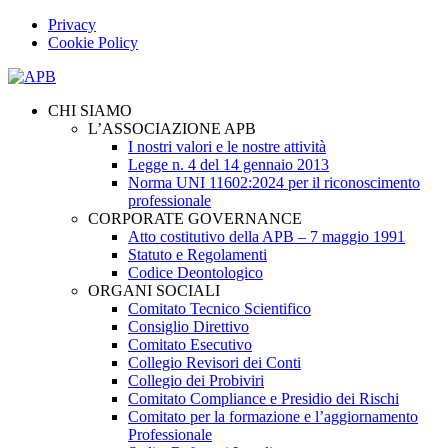
Privacy
Cookie Policy
CHI SIAMO
L’ASSOCIAZIONE APB
I nostri valori e le nostre attività
Legge n. 4 del 14 gennaio 2013
Norma UNI 11602:2024 per il riconoscimento
professionale
CORPORATE GOVERNANCE
Atto costitutivo della APB – 7 maggio 1991
Statuto e Regolamenti
Codice Deontologico
ORGANI SOCIALI
Comitato Tecnico Scientifico
Consiglio Direttivo
Comitato Esecutivo
Collegio Revisori dei Conti
Collegio dei Probiviri
Comitato Compliance e Presidio dei Rischi
Comitato per la formazione e l’aggiornamento
Professionale