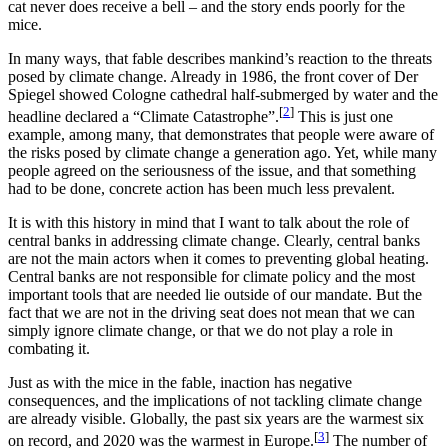
cat never does receive a bell – and the story ends poorly for the
mice.
In many ways, that fable describes mankind’s reaction to the threats
posed by climate change. Already in 1986, the front cover of Der
Spiegel showed Cologne cathedral half-submerged by water and the
[
2
]
headline declared a “Climate Catastrophe”.
This is just one
example, among many, that demonstrates that people were aware of
the risks posed by climate change a generation ago. Yet, while many
people agreed on the seriousness of the issue, and that something
had to be done, concrete action has been much less prevalent.
It is with this history in mind that I want to talk about the role of
central banks in addressing climate change. Clearly, central banks
are not the main actors when it comes to preventing global heating.
Central banks are not responsible for climate policy and the most
important tools that are needed lie outside of our mandate. But the
fact that we are not in the driving seat does not mean that we can
simply ignore climate change, or that we do not play a role in
combating it.
Just as with the mice in the fable, inaction has negative
consequences, and the implications of not tackling climate change
are already visible. Globally, the past six years are the warmest six
[
3
]
on record, and 2020 was the warmest in Europe.
The number of