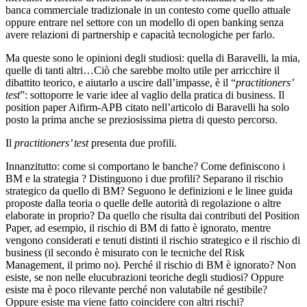
banca commerciale tradizionale in un contesto come quello attuale
oppure entrare nel settore con un modello di open banking senza
avere relazioni di partnership e capacità tecnologiche per farlo.
Ma queste sono le opinioni degli studiosi: quella di Baravelli, la mia,
quelle di tanti altri…Ciò che sarebbe molto utile per arricchire il
dibattito teorico, e aiutarlo a uscire dall’impasse, è il “
practitioners’
test
”: sottoporre le varie idee al vaglio della pratica di business. Il
position paper Aifirm-APB citato nell’articolo di Baravelli ha solo
posto la prima anche se preziosissima pietra di questo percorso.
Il
practitioners’ test
presenta due profili.
Innanzitutto: come si comportano le banche? Come definiscono i
BM e la strategia ? Distinguono i due profili? Separano il rischio
strategico da quello di BM? Seguono le definizioni e le linee guida
proposte dalla teoria o quelle delle autorità di regolazione o altre
elaborate in proprio? Da quello che risulta dai contributi del Position
Paper, ad esempio, il rischio di BM di fatto è ignorato, mentre
vengono considerati e tenuti distinti il rischio strategico e il rischio di
business (il secondo è misurato con le tecniche del Risk
Management, il primo no). Perché il rischio di BM è ignorato? Non
esiste, se non nelle elucubrazioni teoriche degli studiosi? Oppure
esiste ma è poco rilevante perché non valutabile né gestibile?
Oppure esiste ma viene fatto coincidere con altri rischi?