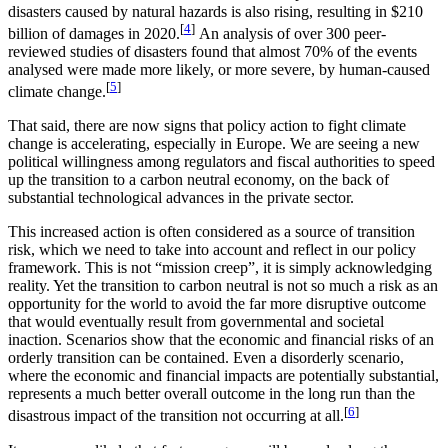
disasters caused by natural hazards is also rising, resulting in $210
[
4
]
billion of damages in 2020.
An analysis of over 300 peer-
reviewed studies of disasters found that almost 70% of the events
analysed were made more likely, or more severe, by human-caused
[
5
]
climate change.
That said, there are now signs that policy action to fight climate
change is accelerating, especially in Europe. We are seeing a new
political willingness among regulators and fiscal authorities to speed
up the transition to a carbon neutral economy, on the back of
substantial technological advances in the private sector.
This increased action is often considered as a source of transition
risk, which we need to take into account and reflect in our policy
framework. This is not “mission creep”, it is simply acknowledging
reality. Yet the transition to carbon neutral is not so much a risk as an
opportunity for the world to avoid the far more disruptive outcome
that would eventually result from governmental and societal
inaction. Scenarios show that the economic and financial risks of an
orderly transition can be contained. Even a disorderly scenario,
where the economic and financial impacts are potentially substantial,
represents a much better overall outcome in the long run than the
[
6
]
disastrous impact of the transition not occurring at all.