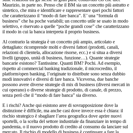
Maurizio, in parte no. Penso che il BM sia un concetto più astratto e
sintetico, che mira e identificare e rappresentare quei pochi fattori
che caratterizzano il “modo di fare banca”. E’ una “formula di
business” che ha poche variabili; un concetto utile se usato in modo
selettivo, e riservato a quelle “poche grandi cose” che caratterizzano
il modo in cui la banca interpreta il proprio business.
Al contrario la strategia è un concetto più ampio, articolato e
dettagliato: ricomprende molti e diversi fattori (prodotti, canali,
relazioni di clientela, allocazione risorse, ecc.) e si situa a diversi
livelli (gruppo, unità di business, funzione…). Quante strategie
bancarie esistono? Tantissime. Quanti BM? Pochi. Ad esempio,
rispetto al commercial banking tradizionale, il microcredito, il
platform/open banking, l’originate to distribute sono senza dubbio
modi innovativi e diversi di fare banca. Viceversa, due banche
possono avere diverse strategie di mix di business (diversi mercati in
cui operano) o diverse strategie di prodotto, di canale, di prezzo,
senza però che il “modo di fare banca” sia diverso.
E i rischi? Anche qui esistono aree di sovrapposizione dove la
distinzione è difficile, ma anche casi dove invece essa è chiara: il
rischio strategico è sbagliare l’area geografica dove aprire nuovi
sportelli, o la scelta del settore industriale da finanziare in tempo di
pandemia, o il nuovo prodotto di credito al consumo da lanciare sul
mercato. Il rischio di modello di business è continuare a fare la